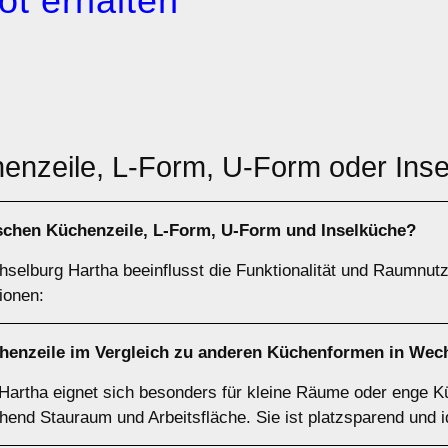
ot erhalten
henzeile, L-Form, U-Form oder Ins
ischen
Küchenzeile
,
L-Form
,
U-Form
und
Inselküche
?
elburg Hartha beeinflusst die Funktionalität und Raumnutz
ionen:
henzeile
im Vergleich zu anderen Küchenformen in Wec
artha eignet sich besonders für kleine Räume oder enge Kü
hend Stauraum und Arbeitsfläche. Sie ist platzsparend und