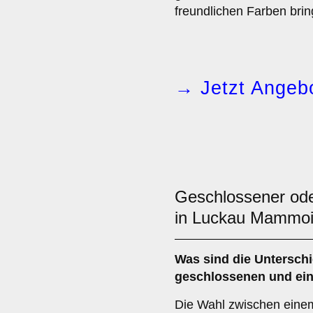
freundlichen Farben brin
→ Jetzt Angebo
Geschlossener ode
in Luckau Mammoi
Was sind die Untersch
geschlossenen
und ei
Die Wahl zwischen eine