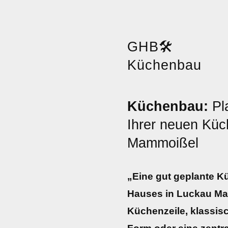
GHB
🛠️
Küchenbau
Küchenbau:
Pl
Ihrer neuen Küc
Mammoißel
„Eine gut geplante K
Hauses in Luckau M
Küchenzeile, klassis