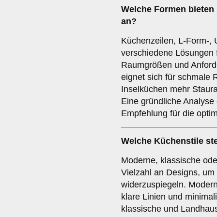
Welche
Formen
bieten 
an?
Küchenzeilen, L-Form-, 
verschiedene Lösungen f
Raumgrößen und Anforde
eignet sich für schmal
Inselküchen mehr Staura
Eine gründliche Analyse
Empfehlung für die opti
Welche
Küchenstile
st
Moderne, klassische od
Vielzahl an Designs, u
widerzuspiegeln. Moder
klare Linien und minimal
klassische und Landhauss