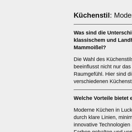
Küchenstil
: Mode
Was sind die Untersch
klassischem
und
Land
Mammoißel?
Die Wahl des Küchensti
beeinflusst nicht nur da
Raumgefühl. Hier sind d
verschiedenen Küchensti
Welche Vorteile bietet 
Moderne Küchen in Luck
durch klare Linien, mini
innovative Technologien a