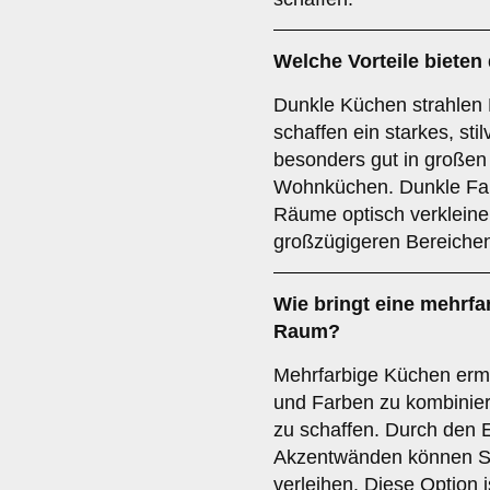
Welche Vorteile bieten
Dunkle Küchen strahlen 
schaffen ein starkes, sti
besonders gut in große
Wohnküchen. Dunkle Far
Räume optisch verkleiner
großzügigeren Bereichen
Wie bringt eine
mehrfa
Raum?
Mehrfarbige Küchen ermö
und Farben zu kombinier
zu schaffen. Durch den 
Akzentwänden können Sie
verleihen. Diese Option 