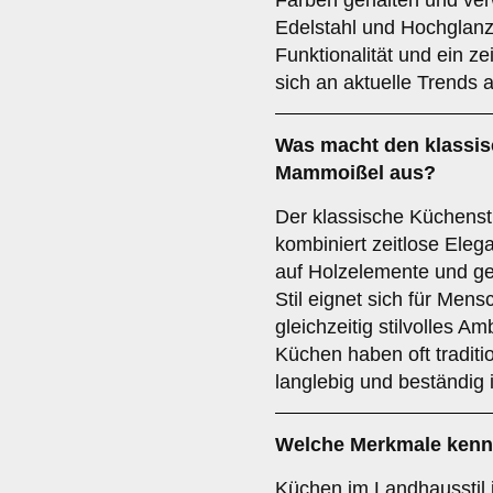
Farben gehalten und ver
Edelstahl und Hochglanzo
Funktionalität und ein ze
sich an aktuelle Trends 
Was macht den
klassi
Mammoißel aus?
Der klassische Küchenst
kombiniert zeitlose Elega
auf Holzelemente und ge
Stil eignet sich für Men
gleichzeitig stilvolles 
Küchen haben oft traditi
langlebig und beständig 
Welche Merkmale ken
Küchen im Landhausstil