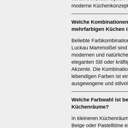
moderne Küchenkonzept
Welche
Kombinatione
mehrfarbigen Küchen
i
Beliebte Farbkombinatio
Luckau Mammoißel sind 
modernen und natürliche
eleganten Stil oder kräf
Akzente. Die Kombinatio
lebendigen Farben ist ei
ausgewogene und stilvoll
Welche Farbwahl ist b
Küchenräume
?
In kleineren Küchenräum
Beige oder Pastelltöne e