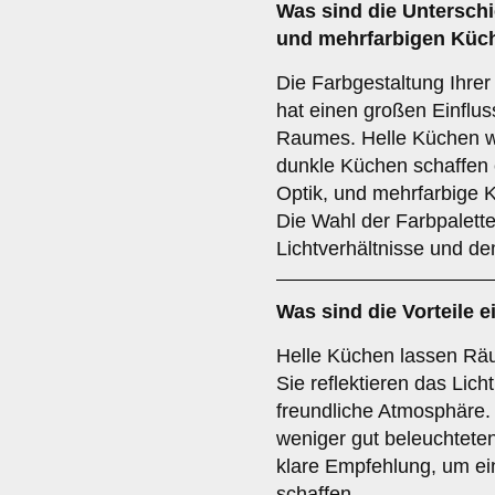
Was sind die Untersch
und
mehrfarbigen
Küc
Die Farbgestaltung Ihr
hat einen großen Einflu
Raumes. Helle Küchen wi
dunkle Küchen schaffen
Optik, und mehrfarbige 
Die Wahl der Farbpalett
Lichtverhältnisse und de
Was sind die Vorteile e
Helle Küchen lassen Räu
Sie reflektieren das Lich
freundliche Atmosphäre.
weniger gut beleuchtete
klare Empfehlung, um e
schaffen.