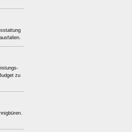
sstattung
usfallen.
eistungs-
 Budget zu
nnigbüren.