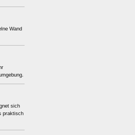
zelne Wand
hr
tsumgebung.
gnet sich
s praktisch