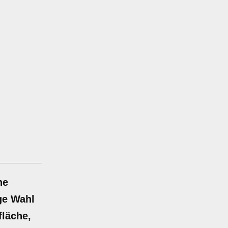
ne
ge Wahl
fläche,