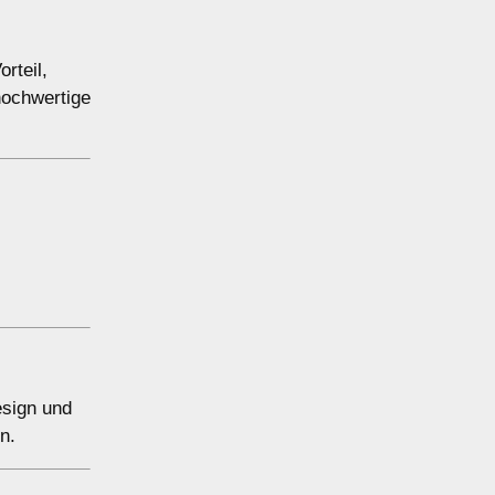
rteil,
hochwertige
esign und
n.