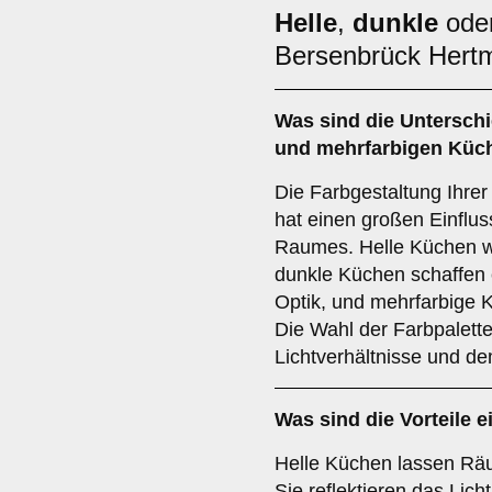
Helle
,
dunkle
ode
Bersenbrück Hert
Was sind die Untersch
und
mehrfarbigen
Küc
Die Farbgestaltung Ihre
hat einen großen Einflu
Raumes. Helle Küchen wi
dunkle Küchen schaffen
Optik, und mehrfarbige 
Die Wahl der Farbpalett
Lichtverhältnisse und de
Was sind die Vorteile e
Helle Küchen lassen Räu
Sie reflektieren das Lich