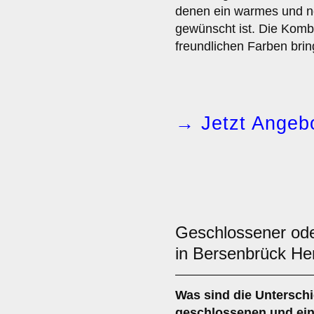
denen ein warmes und n
gewünscht ist. Die Komb
freundlichen Farben brin
→ Jetzt Angebo
Geschlossener ode
in Bersenbrück H
Was sind die Untersch
geschlossenen
und ei