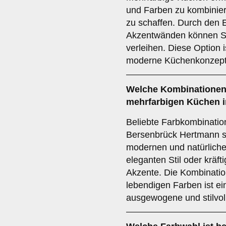
und Farben zu kombinier
zu schaffen. Durch den 
Akzentwänden können Sie
verleihen. Diese Option 
moderne Küchenkonzept
Welche
Kombinatione
mehrfarbigen Küchen
i
Beliebte Farbkombinatio
Bersenbrück Hertmann si
modernen und natürliche
eleganten Stil oder kräf
Akzente. Die Kombinatio
lebendigen Farben ist ei
ausgewogene und stilvoll