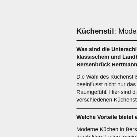
Küchenstil
: Mode
Was sind die Untersch
klassischem
und
Land
Bersenbrück Hertman
Die Wahl des Küchenstil
beeinflusst nicht nur da
Raumgefühl. Hier sind d
verschiedenen Küchensti
Welche Vorteile bietet 
Moderne Küchen in Bers