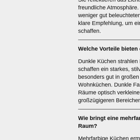
freundliche Atmosphäre.
weniger gut beleuchtete
klare Empfehlung, um e
schaffen.
Welche Vorteile bieten
Dunkle Küchen strahlen 
schaffen ein starkes, sti
besonders gut in große
Wohnküchen. Dunkle Far
Räume optisch verkleiner
großzügigeren Bereichen
Wie bringt eine
mehrfa
Raum?
Mehrfarbige Küchen ermö