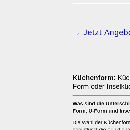
→ Jetzt Angebo
Küchenform
: Küc
Form oder Inselkü
Was sind die Untersch
Form
,
U-Form
und
Ins
Die Wahl der Küchenfor
beeinflusst die Funktion