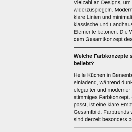
Vielzahl an Designs, u
widerzuspiegeln. Moder
klare Linien und minimal
klassische und Landhauss
Elemente betonen. Die Wa
dem Gesamtkonzept des
Welche
Farbkonzepte
s
beliebt?
Helle Küchen in Bersenb
einladend, während dun
eleganter und moderner 
stimmiges Farbkonzept, d
passt, ist eine klare Em
Gesamtbild. Farbtrends 
sind derzeit besonders be