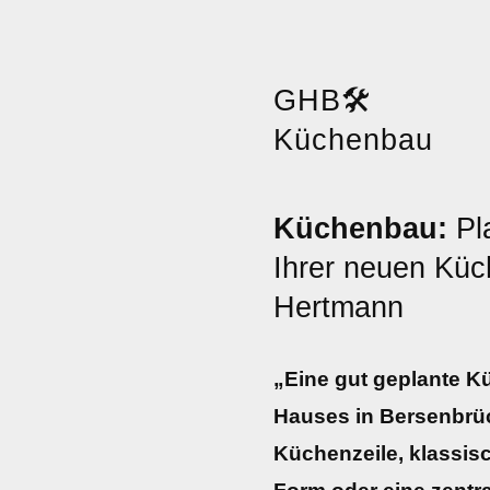
GHB
🛠️
Küchenbau
Küchenbau:
Pl
Ihrer neuen Küc
Hertmann
„Eine gut geplante K
Hauses in Bersenbrü
Küchenzeile, klassis