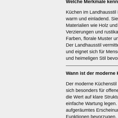
Welche Merkmale ken
Küchen im Landhausstil
warm und einladend. Sie 
Materialien wie Holz und
Verzierungen und rustika
Farben, florale Muster u
Der Landhausstil vermitte
und eignet sich für Mens
und heimeligen Stil bev
Wann ist der
moderne 
Der moderne Küchenstil 
sich besonders für off
die Wert auf klare Struk
einfache Wartung legen.
aufgeräumtes Erscheinun
Funktionen bevorzugen, is